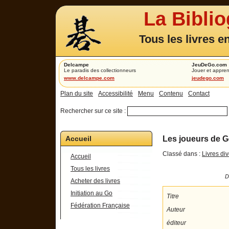
La Bibli
Tous les livres e
Delcampe
JeuDeGo.com
Le paradis des collectionneurs
Jouer et appren
www.delcampe.com
jeudego.com
Plan du site
Accessibilité
Menu
Contenu
Contact
Rechercher sur ce site :
Accueil
Les joueurs de G
Classé dans :
Livres di
Accueil
Tous les livres
D
Acheter des livres
Initiation au Go
Titre
Fédération Française
Auteur
éditeur