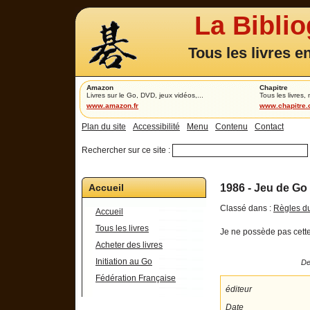
La Bibli
Tous les livres e
Amazon
Chapitre
Livres sur le Go, DVD, jeux vidéos,...
Tous les livres,
www.amazon.fr
www.chapitre
Plan du site
Accessibilité
Menu
Contenu
Contact
Rechercher sur ce site :
Accueil
1986 - Jeu de Go
Classé dans :
Règles du
Accueil
Tous les livres
Je ne possède pas cette 
Acheter des livres
Initiation au Go
De
Fédération Française
éditeur
Date