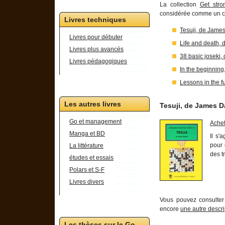
La collection
Get stron
considérée comme un com
Livres techniques
Tesuji, de Jame
Livres pour débuter
Life and death,
Livres plus avancés
38 basic joseki,
Livres pédagogiques
In the beginning,
Lessons in the 
Les autres livres
Tesuji, de James D
Go et management
Achet
Manga et BD
Il s'
pour 
La littérature
des t
études et essais
Polars et S-F
Livres divers
Vous pouvez consulte
encore
une autre descri
Les thèses sur le Go