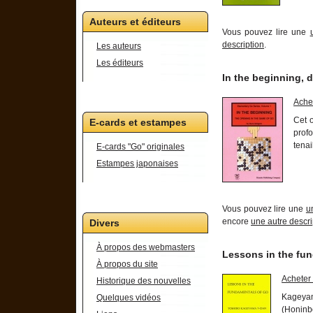
Auteurs et éditeurs
Vous pouvez lire une
description
.
Les auteurs
Les éditeurs
In the beginning, d
Ache
Cet o
E-cards et estampes
profo
tenai
E-cards "Go" originales
Estampes japonaises
Vous pouvez lire une
u
encore
une autre descri
Divers
À propos des webmasters
Lessons in the fu
À propos du site
Acheter
Historique des nouvelles
Kageyam
Quelques vidéos
(Honinb