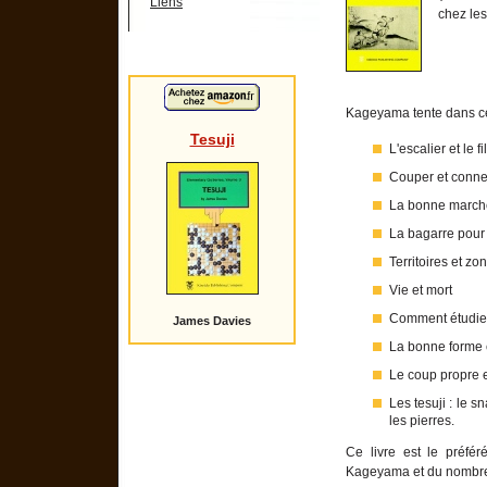
Liens
chez les
Kageyama tente dans ce 
Tesuji
L'escalier et le fi
Couper et conne
La bonne marche
La bagarre pour 
Territoires et zo
Vie et mort
Comment étudier
James Davies
La bonne forme 
Le coup propre e
Les tesuji : le s
les pierres.
Ce livre est le préfé
Kageyama et du nombre