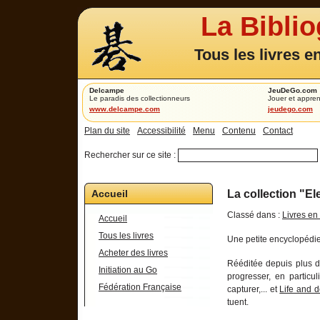
La Bibli
Tous les livres e
Delcampe
JeuDeGo.com
Le paradis des collectionneurs
Jouer et appren
www.delcampe.com
jeudego.com
Plan du site
Accessibilité
Menu
Contenu
Contact
Rechercher sur ce site :
Accueil
La collection "E
Classé dans :
Livres en
Accueil
Tous les livres
Une petite encyclopédie
Acheter des livres
Rééditée depuis plus d
Initiation au Go
progresser, en particu
Fédération Française
capturer,... et
Life and 
tuent.