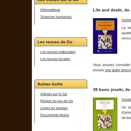
Life and death, de
Informatique
Sciences humaines
Achet
La vi
quatr
renco
Les revues de Go
Les revues nationales
Les revues locales
Vous pouvez consulte
encore
une autre descri
Autres écrits
38 basic joseki, d
Articles sur le Go
Achet
Règles du jeu de Go
Un pr
Livres en anglais
d'ann
Documents divers
de tes