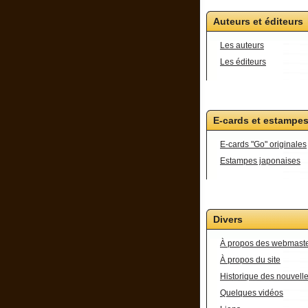
Auteurs et éditeurs
Les auteurs
Les éditeurs
E-cards et estampe
E-cards "Go" originales
Estampes japonaises
Divers
À propos des webmast
À propos du site
Historique des nouvell
Quelques vidéos