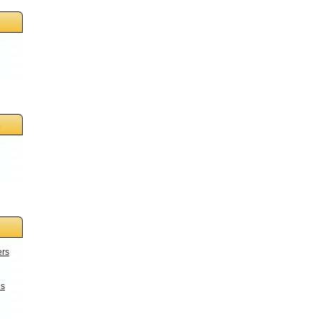
s
ers
es