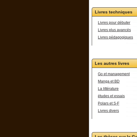
Livres techniques
Livres pour débuter
Livres plus avancés
Livres pédagogiques
Les autres livres
Go et management
Manga et BD
La littérature
études et essais
Polars et S-F
Livres divers
Les thèses sur le G