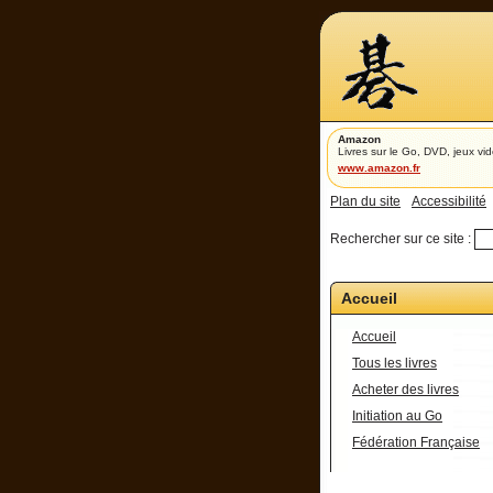
Amazon
Livres sur le Go, DVD, jeux vid
www.amazon.fr
Plan du site
Accessibilité
Rechercher sur ce site :
Accueil
Accueil
Tous les livres
Acheter des livres
Initiation au Go
Fédération Française