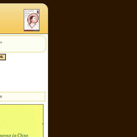
es
on