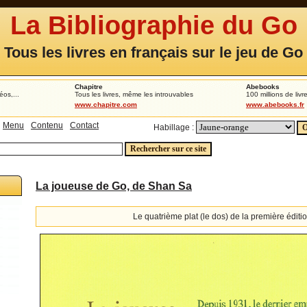
La Bibliographie du Go
Tous les livres en français sur le jeu de Go
Chapitre
Abebooks
éos,...
Tous les livres, même les introuvables
100 millions de livr
www.chapitre.com
www.abebooks.fr
Menu
Contenu
Contact
Habillage :
La joueuse de Go, de Shan Sa
Le quatrième plat (le dos) de la première éditi