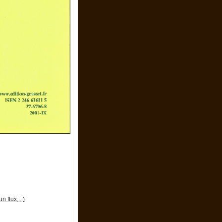
 flux,...)