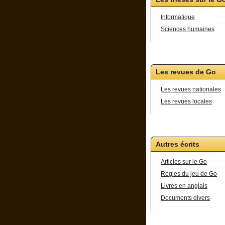
Informatique
Sciences humaines
Les revues de Go
Les revues nationales
Les revues locales
Autres écrits
Articles sur le Go
Règles du jeu de Go
Livres en anglais
Documents divers