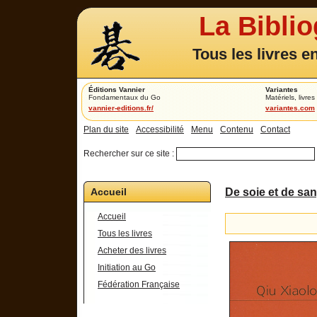
La Bibli
Tous les livres e
Éditions Vannier
Variantes
Fondamentaux du Go
Matériels, livres 
vannier-editions.fr/
variantes.com
Plan du site
Accessibilité
Menu
Contenu
Contact
Rechercher sur ce site :
Accueil
De soie et de sa
Accueil
Tous les livres
Acheter des livres
Initiation au Go
Fédération Française