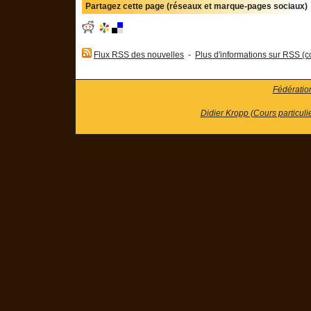
Partagez cette page (réseaux et marque-pages sociaux)
Flux RSS des nouvelles
-
Plus d'informations sur RSS (co
Fédératio
Didier Kropp (Cours particuli