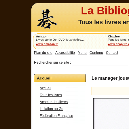
La Bibli
Tous les livres e
Amazon
Chapitre
Livres sur le Go, DVD, jeux vidéos,...
Tous les livres,
www.amazon.fr
www.chapitre
Plan du site
Accessibilité
Menu
Contenu
Contact
Rechercher sur ce site :
Accueil
Le manager joueu
Accueil
Tous les livres
Acheter des livres
Initiation au Go
Fédération Française